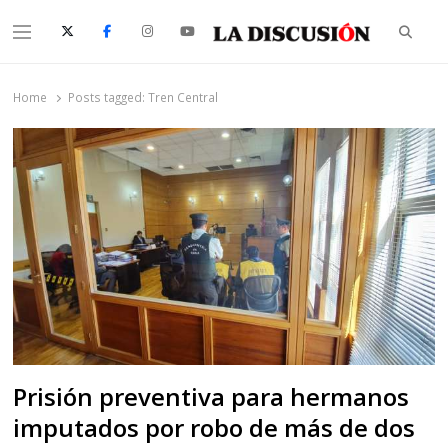
Searc
Menu
La Discusión
El Diario de la Región de Ñuble
Home
Posts tagged:
Tren Central
Prisión preventiva para hermanos
imputados por robo de más de dos