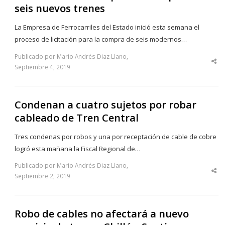
seis nuevos trenes
La Empresa de Ferrocarriles del Estado inició esta semana el
proceso de licitación para la compra de seis modernos…
Publicado por Mario Andrés Diaz Llano,
Sha
Septiembre 4, 2019
thi
po
Condenan a cuatro sujetos por robar
cableado de Tren Central
Tres condenas por robos y una por receptación de cable de cobre
logró esta mañana la Fiscal Regional de…
Publicado por Mario Andrés Diaz Llano,
Sha
Septiembre 2, 2019
thi
po
Robo de cables no afectará a nuevo