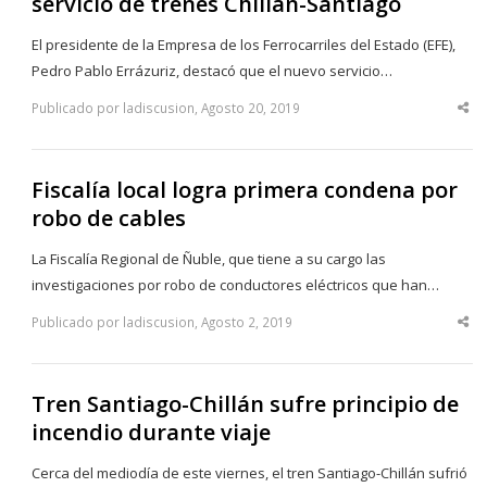
servicio de trenes Chillán-Santiago
El presidente de la Empresa de los Ferrocarriles del Estado (EFE),
Pedro Pablo Errázuriz, destacó que el nuevo servicio…
Publicado por ladiscusion, Agosto 20, 2019
Sha
thi
po
Fiscalía local logra primera condena por
robo de cables
La Fiscalía Regional de Ñuble, que tiene a su cargo las
investigaciones por robo de conductores eléctricos que han…
Publicado por ladiscusion, Agosto 2, 2019
Sha
thi
po
Tren Santiago-Chillán sufre principio de
incendio durante viaje
Cerca del mediodía de este viernes, el tren Santiago-Chillán sufrió