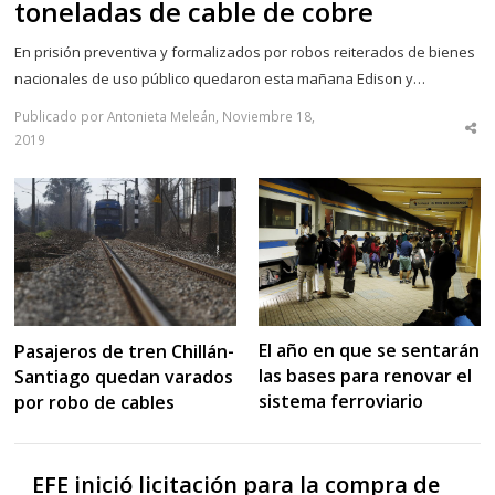
toneladas de cable de cobre
En prisión preventiva y formalizados por robos reiterados de bienes
nacionales de uso público quedaron esta mañana Edison y…
Publicado por Antonieta Meleán, Noviembre 18,
Sha
2019
thi
po
El año en que se sentarán
Pasajeros de tren Chillán-
las bases para renovar el
Santiago quedan varados
sistema ferroviario
por robo de cables
EFE inició licitación para la compra de