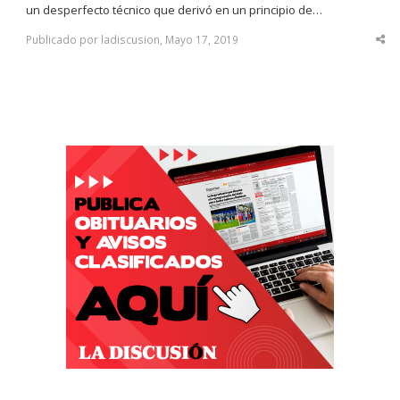
un desperfecto técnico que derivó en un principio de…
Publicado por ladiscusion, Mayo 17, 2019
Sha
thi
po