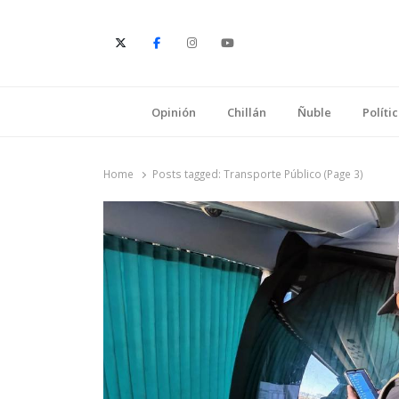
E
Opinión
Chillán
Ñuble
Políti
Home
Posts tagged:
Transporte Público (Page 3)