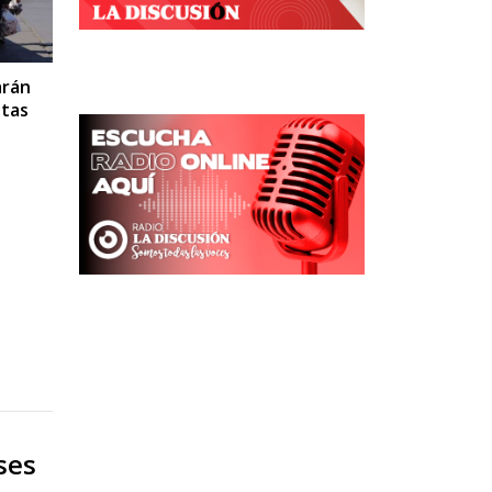
arán
etas
ses