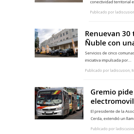
conectividad territorial
Publicado por ladiscusio
Renuevan 30 t
Ñuble con una
Servicios de cinco comunas
iniciativa impulsada por…
Publicado por ladiscusion, 
Gremio pide 
electromovil
El presidente de la As
Cerda, extendió un ll
Publicado por ladiscusion