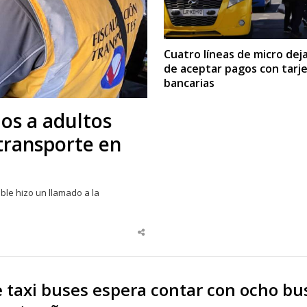
Cuatro líneas de micro dej
de aceptar pagos con tarj
bancarias
os a adultos
transporte en
le hizo un llamado a la
Share
this
post
 taxi buses espera contar con ocho bu