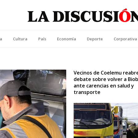
La Discusión
l Diario de la Región de Ñuble
ca
Cultura
País
Economía
Deporte
Corporativa
Vecinos de Coelemu reabr
debate sobre volver a Biob
ante carencias en salud y
transporte