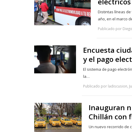
eléctricos
Distintas líneas d
año, en el marco d
Publicado por Diego
Encuesta ciud
y el pago elec
El sistema de pago electró
la…
Publicado por ladiscusion, J
Inauguran nu
Chillán con f
Un nuevo recorrido de 