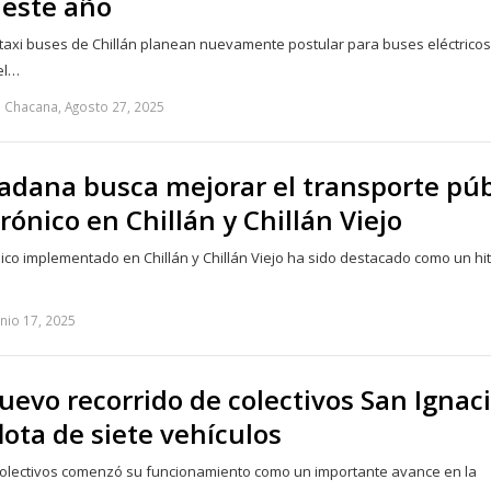
 este año
e taxi buses de Chillán planean nuevamente postular para buses eléctricos
el…
 Chacana, Agosto 27, 2025
adana busca mejorar el transporte púb
trónico en Chillán y Chillán Viejo
nico implementado en Chillán y Chillán Viejo ha sido destacado como un hi
unio 17, 2025
evo recorrido de colectivos San Ignac
lota de siete vehículos
colectivos comenzó su funcionamiento como un importante avance en la