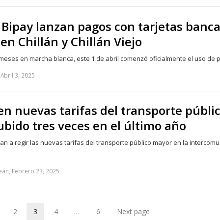
 Bipay lanzan pagos con tarjetas banca
en Chillán y Chillán Viejo
eses en marcha blanca, este 1 de abril comenzó oficialmente el uso de
Abril 3, 2025
en nuevas tarifas del transporte públic
ubido tres veces en el último año
n a regir las nuevas tarifas del transporte público mayor en la intercom
eán, Febrero 23, 2025
2
3
4
…
6
Next page
Page
Page
Page
Page
Page