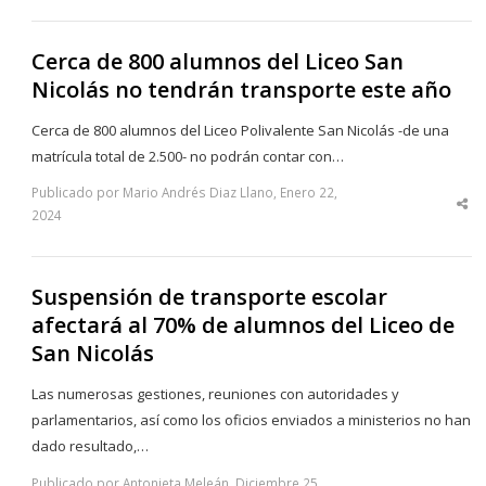
Cerca de 800 alumnos del Liceo San
Nicolás no tendrán transporte este año
Cerca de 800 alumnos del Liceo Polivalente San Nicolás -de una
matrícula total de 2.500- no podrán contar con…
Publicado por Mario Andrés Diaz Llano, Enero 22,
Sha
2024
thi
po
Suspensión de transporte escolar
afectará al 70% de alumnos del Liceo de
San Nicolás
Las numerosas gestiones, reuniones con autoridades y
parlamentarios, así como los oficios enviados a ministerios no han
dado resultado,…
Publicado por Antonieta Meleán, Diciembre 25,