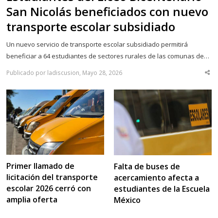
San Nicolás beneficiados con nuevo
transporte escolar subsidiado
Un nuevo servicio de transporte escolar subsidiado permitirá
beneficiar a 64 estudiantes de sectores rurales de las comunas de…
Publicado por ladiscusion, Mayo 28, 2026
Sha
thi
po
Primer llamado de
Falta de buses de
licitación del transporte
acercamiento afecta a
escolar 2026 cerró con
estudiantes de la Escuela
amplia oferta
México