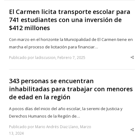
El Carmen licita transporte escolar para
741 estudiantes con una inversión de
$412 millones
Con marzo en el horizonte la Municipalidad de El Carmen tiene en
marcha el proceso de licitación para financiar…
Publicado por ladiscusion, Febrero 7, 2025
Sha
thi
po
343 personas se encuentran
inhabilitadas para trabajar con menores
de edad en la región
A pocos días del inicio del año escolar, la seremi de Justicia y
Derechos Humanos de la Región de…
Publicado por Mario Andrés Diaz Llano, Marzo
Sha
13, 2024
thi
po