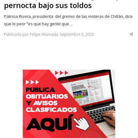
pernocta bajo sus toldos
Patricia Rivera, presidenta del gremio de las moteras de Chillán, dice
que lo peor “es que hay gente que…
Publicado por Felipe Ahumada, Septiembre 5, 2025
Sha
thi
po