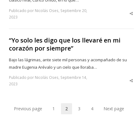
clásico rival, Curicó Unido, en lo que…
Publicado por Nicolás Oses, Septiembre 20,
Sha
2023
thi
po
“Yo solo les digo que los llevaré en mi
corazón por siempre”
Bajo las lágrimas, ante siete mil personas y acompañado de su
madre Eugenia Arévalo y un cielo que lloraba…
Publicado por Nicolás Oses, Septiembre 14,
Sha
2023
thi
po
Previous page
1
2
3
4
Next page
Page
Page
Page
Page