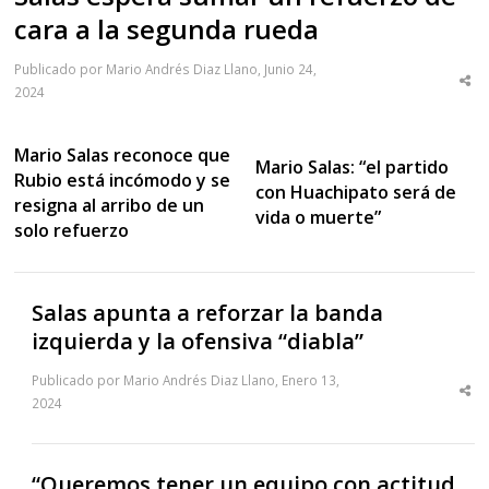
cara a la segunda rueda
Publicado por Mario Andrés Diaz Llano, Junio 24,
Sha
2024
thi
po
Mario Salas reconoce que
Mario Salas: “el partido
Rubio está incómodo y se
con Huachipato será de
resigna al arribo de un
vida o muerte”
solo refuerzo
Salas apunta a reforzar la banda
izquierda y la ofensiva “diabla”
Publicado por Mario Andrés Diaz Llano, Enero 13,
Sha
2024
thi
po
“Queremos tener un equipo con actitud