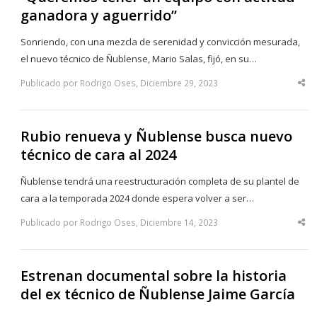
ganadora y aguerrido”
Sonriendo, con una mezcla de serenidad y convicción mesurada,
el nuevo técnico de Ñublense, Mario Salas, fijó, en su…
Publicado por Rodrigo Oses, Diciembre 29, 2023
Sha
thi
po
Rubio renueva y Ñublense busca nuevo
técnico de cara al 2024
Ñublense tendrá una reestructuración completa de su plantel de
cara a la temporada 2024 donde espera volver a ser…
Publicado por Rodrigo Oses, Diciembre 14, 2023
Sha
thi
po
Estrenan documental sobre la historia
del ex técnico de Ñublense Jaime García