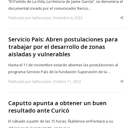
“El Partido de La Vida, La Historia de Jaime García”, se denomina el
documental creado por el comunicador Renzo…
Publicado por ladiscusion, Diciembre 6, 2023
Sha
thi
po
Servicio País: Abren postulaciones para
trabajar por el desarrollo de zonas
aisladas y vulnerables
Hasta el 11 de noviembre estarán abiertas las postulaciones al
programa Servicio País de la Fundación Superación de la…
Publicado por ladiscusion, Octubre 11, 2023
Sha
thi
po
Caputto apunta a obtener un buen
resultado ante Curicó
El sábado a partir de las 15 horas, Ñublense enfrentará a su