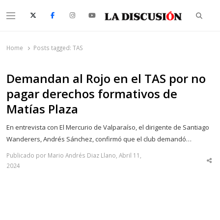
Searc
Menu
La Discusión
El Diario de la Región de Ñuble
Home
Posts tagged:
TAS
Demandan al Rojo en el TAS por no
pagar derechos formativos de
Matías Plaza
En entrevista con El Mercurio de Valparaíso, el dirigente de Santiago
Wanderers, Andrés Sánchez, confirmó que el club demandó…
Publicado por Mario Andrés Diaz Llano, Abril 11,
Sha
2024
thi
po