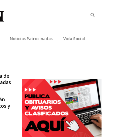
Search
Noticias Patrocinadas
Vida Social
a de
padas
án
tos y