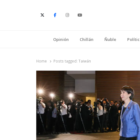
E
Opinión
Chillán
Ñuble
Políti
Home
Posts tagged:
Taiwán