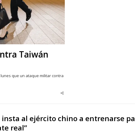
ontra Taiwán
 lunes que un ataque militar contra
Share
this
post
g insta al ejército chino a entrenarse p
te real”