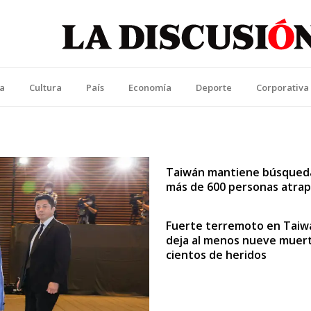
La Discusión
l Diario de la Región de Ñuble
ca
Cultura
País
Economía
Deporte
Corporativa
Taiwán mantiene búsqued
más de 600 personas atra
Fuerte terremoto en Taiw
deja al menos nueve muer
cientos de heridos