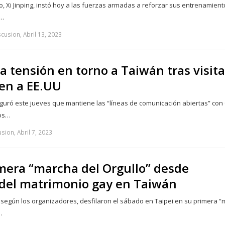
o, Xi Jinping, instó hoy a las fuerzas armadas a reforzar sus entrenamien
,…
cusion, Abril 13, 2023
 tensión en torno a Taiwán tras visita
en a EE.UU
uró este jueves que mantiene las “líneas de comunicación abiertas” con
Los…
sion, Abril 7, 2023
mera “marcha del Orgullo” desde
 del matrimonio gay en Taiwán
según los organizadores, desfilaron el sábado en Taipei en su primera 
…