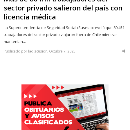
sector privado salieron del país con
licencia médica
La Superintendencia de Seguridad Social (Suseso) reveló que 80.451
trabajadores del sector privado viajaron fuera de Chile mientras
mantenían…
Publicado por ladiscusion, Octubre 7, 2025
Sha
thi
po