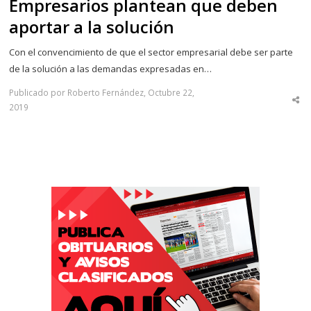
Empresarios plantean que deben
aportar a la solución
Con el convencimiento de que el sector empresarial debe ser parte
de la solución a las demandas expresadas en…
Publicado por Roberto Fernández, Octubre 22,
Sha
2019
thi
po