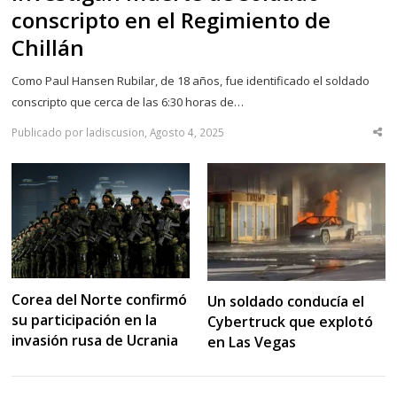
conscripto en el Regimiento de
Chillán
Como Paul Hansen Rubilar, de 18 años, fue identificado el soldado
conscripto que cerca de las 6:30 horas de…
Publicado por ladiscusion, Agosto 4, 2025
Sha
thi
po
Corea del Norte confirmó
Un soldado conducía el
su participación en la
Cybertruck que explotó
invasión rusa de Ucrania
en Las Vegas