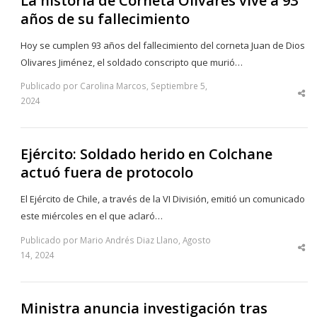
La historia de Corneta Olivares vive a 93
años de su fallecimiento
Hoy se cumplen 93 años del fallecimiento del corneta Juan de Dios
Olivares Jiménez, el soldado conscripto que murió…
Publicado por Carolina Marcos, Septiembre 5,
Sha
2024
thi
po
Ejército: Soldado herido en Colchane
actuó fuera de protocolo
El Ejército de Chile, a través de la VI División, emitió un comunicado
este miércoles en el que aclaró…
Publicado por Mario Andrés Diaz Llano, Agosto
Sha
14, 2024
thi
po
Ministra anuncia investigación tras