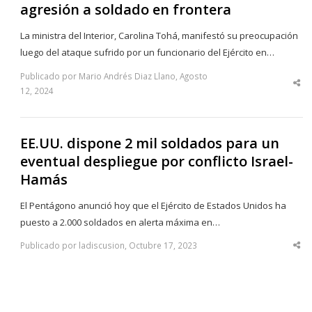
agresión a soldado en frontera
La ministra del Interior, Carolina Tohá, manifestó su preocupación
luego del ataque sufrido por un funcionario del Ejército en…
Publicado por Mario Andrés Diaz Llano, Agosto
Sha
12, 2024
thi
po
EE.UU. dispone 2 mil soldados para un
eventual despliegue por conflicto Israel-
Hamás
El Pentágono anunció hoy que el Ejército de Estados Unidos ha
puesto a 2.000 soldados en alerta máxima en…
Publicado por ladiscusion, Octubre 17, 2023
Sha
thi
po