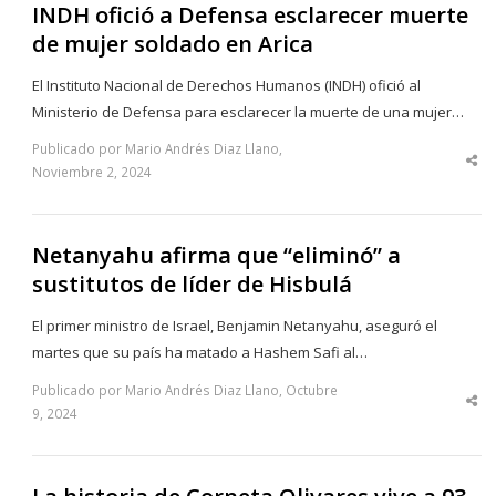
INDH ofició a Defensa esclarecer muerte
de mujer soldado en Arica
El Instituto Nacional de Derechos Humanos (INDH) ofició al
Ministerio de Defensa para esclarecer la muerte de una mujer…
Publicado por Mario Andrés Diaz Llano,
Sha
Noviembre 2, 2024
thi
po
Netanyahu afirma que “eliminó” a
sustitutos de líder de Hisbulá
El primer ministro de Israel, Benjamin Netanyahu, aseguró el
martes que su país ha matado a Hashem Safi al…
Publicado por Mario Andrés Diaz Llano, Octubre
Sha
9, 2024
thi
po