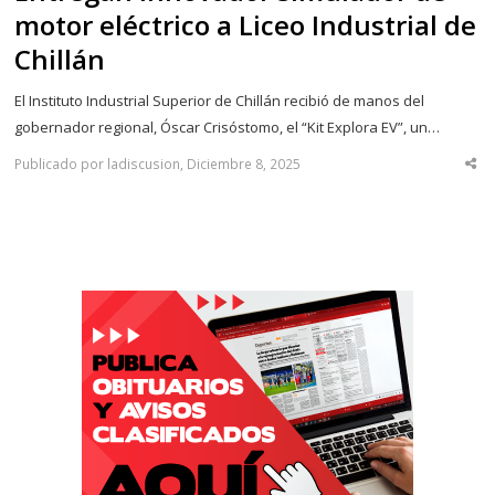
motor eléctrico a Liceo Industrial de
Chillán
El Instituto Industrial Superior de Chillán recibió de manos del
gobernador regional, Óscar Crisóstomo, el “Kit Explora EV”, un…
Publicado por ladiscusion, Diciembre 8, 2025
Sha
thi
po