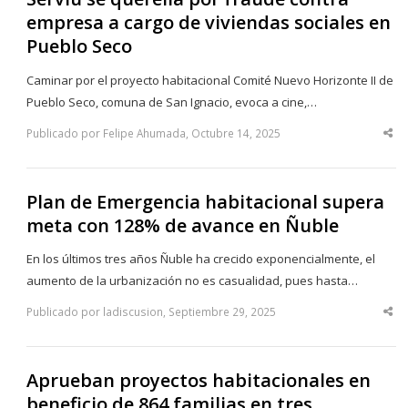
empresa a cargo de viviendas sociales en
Pueblo Seco
Caminar por el proyecto habitacional Comité Nuevo Horizonte II de
Pueblo Seco, comuna de San Ignacio, evoca a cine,…
Publicado por Felipe Ahumada, Octubre 14, 2025
Sha
thi
po
Plan de Emergencia habitacional supera
meta con 128% de avance en Ñuble
En los últimos tres años Ñuble ha crecido exponencialmente, el
aumento de la urbanización no es casualidad, pues hasta…
Publicado por ladiscusion, Septiembre 29, 2025
Sha
thi
po
Aprueban proyectos habitacionales en
beneficio de 864 familias en tres