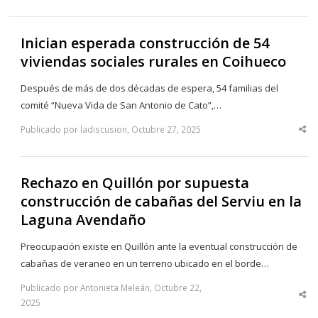
Inician esperada construcción de 54
viviendas sociales rurales en Coihueco
Después de más de dos décadas de espera, 54 familias del
comité “Nueva Vida de San Antonio de Cato”,…
Publicado por ladiscusion, Octubre 27, 2025
Sha
thi
po
Rechazo en Quillón por supuesta
construcción de cabañas del Serviu en la
Laguna Avendaño
Preocupación existe en Quillón ante la eventual construcción de
cabañas de veraneo en un terreno ubicado en el borde…
Publicado por Antonieta Meleán, Octubre 22,
Sha
2025
thi
po