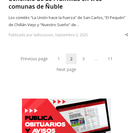
comunas de Ñuble
Los comités “La Unión hace la Fuerza” de San Carlos, “El Pequén”
de Chillán Viejo y “Nuestro Sueño” de…
Publicado por ladiscusion, Septiembre 2, 2025
Sha
thi
po
Previous page
1
2
3
…
11
Page
Page
Page
Page
Next page