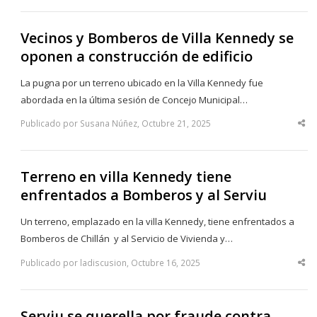
Vecinos y Bomberos de Villa Kennedy se
oponen a construcción de edificio
La pugna por un terreno ubicado en la Villa Kennedy fue
abordada en la última sesión de Concejo Municipal…
Publicado por Susana Núñez, Octubre 21, 2025
Sha
thi
po
Terreno en villa Kennedy tiene
enfrentados a Bomberos y al Serviu
Un terreno, emplazado en la villa Kennedy, tiene enfrentados a
Bomberos de Chillán y al Servicio de Vivienda y…
Publicado por ladiscusion, Octubre 16, 2025
Sha
thi
po
Serviu se querella por fraude contra