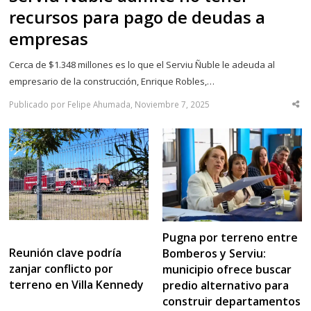
recursos para pago de deudas a
empresas
Cerca de $1.348 millones es lo que el Serviu Ñuble le adeuda al
empresario de la construcción, Enrique Robles,…
Publicado por Felipe Ahumada, Noviembre 7, 2025
Sha
thi
po
Pugna por terreno entre
Reunión clave podría
Bomberos y Serviu:
zanjar conflicto por
municipio ofrece buscar
terreno en Villa Kennedy
predio alternativo para
construir departamentos