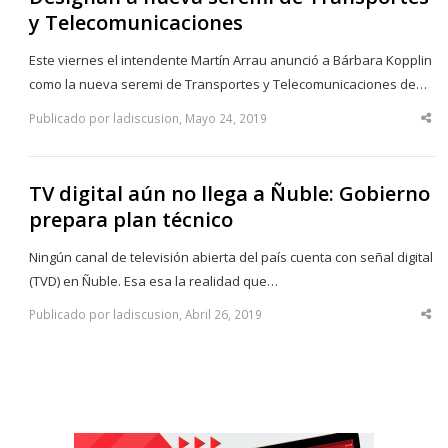
y Telecomunicaciones
Este viernes el intendente Martín Arrau anunció a Bárbara Kopplin
como la nueva seremi de Transportes y Telecomunicaciones de…
Publicado por ladiscusion, Mayo 24, 2019
Sha
thi
po
TV digital aún no llega a Ñuble: Gobierno
prepara plan técnico
Ningún canal de televisión abierta del país cuenta con señal digital
(TVD) en Ñuble. Esa esa la realidad que…
Publicado por ladiscusion, Abril 26, 2019
Sha
thi
po