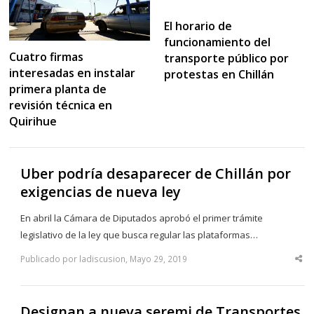
El horario de
funcionamiento del
Cuatro firmas
transporte público por
interesadas en instalar
protestas en Chillán
primera planta de
revisión técnica en
Quirihue
Uber podría desaparecer de Chillán por
exigencias de nueva ley
En abril la Cámara de Diputados aprobó el primer trámite
legislativo de la ley que busca regular las plataformas…
Publicado por ladiscusion, Mayo 29, 2019
Sha
thi
po
Designan a nueva seremi de Transportes