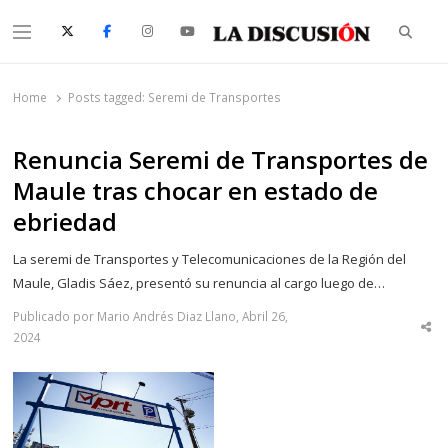
Searc
Menu
La Discusión
El Diario de la Región de Ñuble
Home
Posts tagged:
Seremi de Transportes
Renuncia Seremi de Transportes de
Maule tras chocar en estado de
ebriedad
La seremi de Transportes y Telecomunicaciones de la Región del
Maule, Gladis Sáez, presentó su renuncia al cargo luego de…
Publicado por Mario Andrés Diaz Llano, Abril 26,
Sha
2024
thi
po