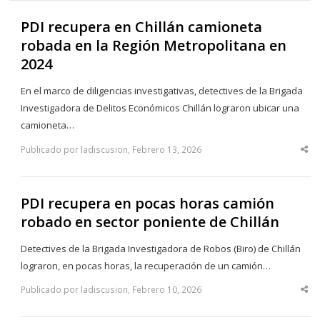
PDI recupera en Chillán camioneta
robada en la Región Metropolitana en
2024
En el marco de diligencias investigativas, detectives de la Brigada
Investigadora de Delitos Económicos Chillán lograron ubicar una
camioneta…
Publicado por ladiscusion, Febrero 13, 2026
Sha
thi
po
PDI recupera en pocas horas camión
robado en sector poniente de Chillán
Detectives de la Brigada Investigadora de Robos (Biro) de Chillán
lograron, en pocas horas, la recuperación de un camión…
Publicado por ladiscusion, Febrero 10, 2026
Sha
thi
po