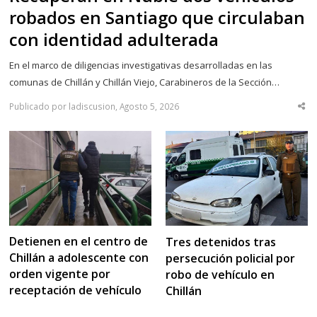
robados en Santiago que circulaban
con identidad adulterada
En el marco de diligencias investigativas desarrolladas en las
comunas de Chillán y Chillán Viejo, Carabineros de la Sección…
Publicado por ladiscusion, Agosto 5, 2026
Sha
thi
po
Detienen en el centro de
Tres detenidos tras
Chillán a adolescente con
persecución policial por
orden vigente por
robo de vehículo en
receptación de vehículo
Chillán