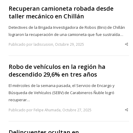
Recuperan camioneta robada desde
taller mecánico en Chillán
Detectives de la Brigada Investigadora de Robos (Biro) de Chillán
lograron la recuperación de una camioneta que fue sustraída…
Publicado por ladiscusion, Octubre 29, 2025
Sha
thi
po
Robo de vehículos en la región ha
descendido 29,6% en tres años
El miércoles de la semana pasada, el Servicio de Encargo y
Búsqueda de Vehículos (SEBV) de Carabineros Ñuble logró
recuperar…
Publicado por Felipe Ahumada, Octubre 27, 2025
Sha
thi
po
Delincuentes ocultan en