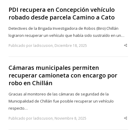
PDI recupera en Concepción vehículo
robado desde parcela Camino a Cato
Detectives de la Brigada Investigadora de Robos (Biro) Chillán
lograron recuperar un vehículo que había sido sustraído en un…
Publicado por ladiscusion, Diciembre 18, 2025
Sha
thi
po
Cámaras municipales permiten
recuperar camioneta con encargo por
robo en Chillán
Gracias al monitoreo de las cámaras de seguridad de la
Municipalidad de Chillán fue posible recuperar un vehículo
respecto…
Publicado por ladiscusion, Noviembre 8, 2025
Sha
thi
po