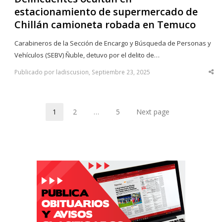
estacionamiento de supermercado de
Chillán camioneta robada en Temuco
Carabineros de la Sección de Encargo y Búsqueda de Personas y
Vehículos (SEBV) Ñuble, detuvo por el delito de…
Publicado por ladiscusion, Septiembre 23, 2025
Sha
thi
po
1
2
…
5
Next page
Page
Page
Page