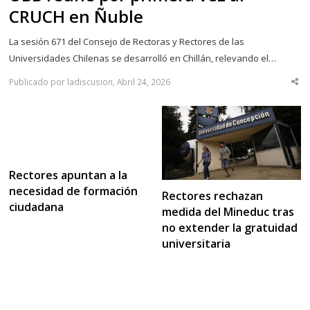
CRUCH en Ñuble
La sesión 671 del Consejo de Rectoras y Rectores de las
Universidades Chilenas se desarrolló en Chillán, relevando el…
Publicado por ladiscusion, Abril 24, 2026
Sha
thi
po
Rectores apuntan a la
necesidad de formación
Rectores rechazan
ciudadana
medida del Mineduc tras
no extender la gratuidad
universitaria