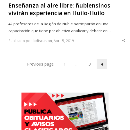
Enseñanza al aire libre: ñublensinos
vivirán experiencia en Huilo-Huilo
42 profesores de la Región de Ñuble participarán en una
capacitación que tiene por objetivo analizar y debatir en…
Publicado por ladiscusion, Abril 5, 2019
Sha
thi
po
Previous page
1
…
3
4
Page
Page
Page