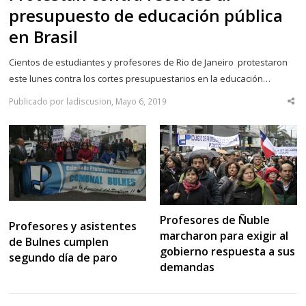
presupuesto de educación pública
en Brasil
Cientos de estudiantes y profesores de Rio de Janeiro protestaron
este lunes contra los cortes presupuestarios en la educación…
Publicado por ladiscusion, Mayo 6, 2019
Sha
thi
po
Profesores de Ñuble
Profesores y asistentes
marcharon para exigir al
de Bulnes cumplen
gobierno respuesta a sus
segundo día de paro
demandas