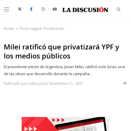
Searc
Menu
La Discusión
El Diario de la Región de Ñuble
Home
Posts tagged:
Privatización
Milei ratificó que privatizará YPF y
los medios públicos
El presidente electo de Argentina, Javier Milei, ratificó este lunes una
de las ideas que desarrolló durante la campaña…
Publicado por ladiscusion, Noviembre 21, 2023
Sha
thi
po