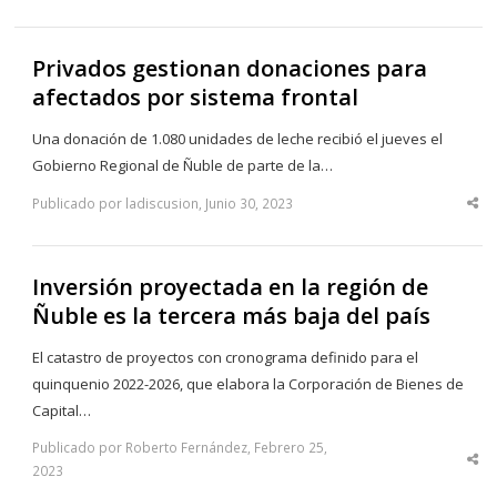
Privados gestionan donaciones para
afectados por sistema frontal
Una donación de 1.080 unidades de leche recibió el jueves el
Gobierno Regional de Ñuble de parte de la…
Publicado por ladiscusion, Junio 30, 2023
Sha
thi
po
Inversión proyectada en la región de
Ñuble es la tercera más baja del país
El catastro de proyectos con cronograma definido para el
quinquenio 2022-2026, que elabora la Corporación de Bienes de
Capital…
Publicado por Roberto Fernández, Febrero 25,
Sha
2023
thi
po