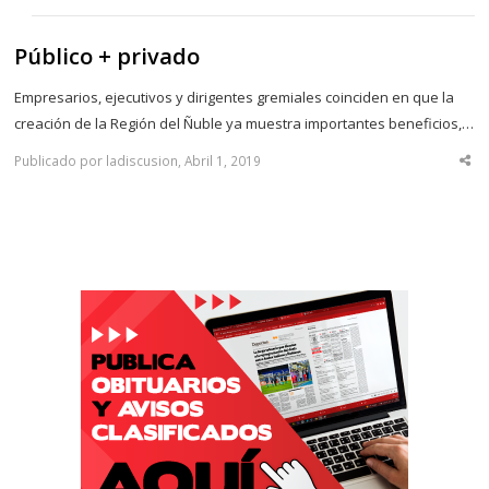
Público + privado
Empresarios, ejecutivos y dirigentes gremiales coinciden en que la
creación de la Región del Ñuble ya muestra importantes beneficios,…
Publicado por ladiscusion, Abril 1, 2019
Sha
thi
po