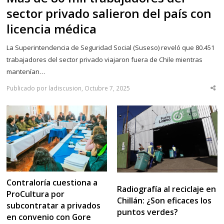
sector privado salieron del país con
licencia médica
La Superintendencia de Seguridad Social (Suseso) reveló que 80.451
trabajadores del sector privado viajaron fuera de Chile mientras
mantenían…
Publicado por ladiscusion, Octubre 7, 2025
Sha
thi
po
Contraloría cuestiona a
Radiografía al reciclaje en
ProCultura por
Chillán: ¿Son eficaces los
subcontratar a privados
puntos verdes?
en convenio con Gore