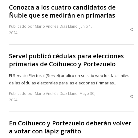
Conozca a los cuatro candidatos de
Ñuble que se medirán en primarias
Publicado por Mario Andrés Diaz Llano, Junio 1,
Sha
2024
thi
po
Servel publicó cédulas para elecciones
primarias de Coihueco y Portezuelo
El Servicio Electoral (Servel) publicó en su sitio web los facsímiles
de las cédulas electorales para las elecciones Primarias…
Publicado por Mario Andrés Diaz Llano, Mayo 30,
Sha
2024
thi
po
En Coihueco y Portezuelo deberán volver
a votar con lápiz grafito