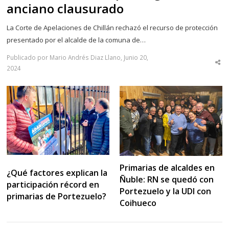
anciano clausurado
La Corte de Apelaciones de Chillán rechazó el recurso de protección
presentado por el alcalde de la comuna de…
Publicado por Mario Andrés Diaz Llano, Junio 20,
Sha
2024
thi
po
Primarias de alcaldes en
¿Qué factores explican la
Ñuble: RN se quedó con
participación récord en
Portezuelo y la UDI con
primarias de Portezuelo?
Coihueco