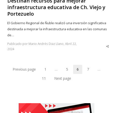
Destinan recursos para mejorar
infraestructura educativa de Ch. Viejo y
Portezuelo
El Gobierno Regional de Ñuble realizó una inversión significativa
destinada a mejorar la infraestructura educativa en las comunas
de…
Publicado por Mario Andrés Diaz Llano, Abril 22,
Sha
2024
thi
po
Previous page
1
…
5
6
7
…
Page
Page
Page
Page
11
Next page
Page