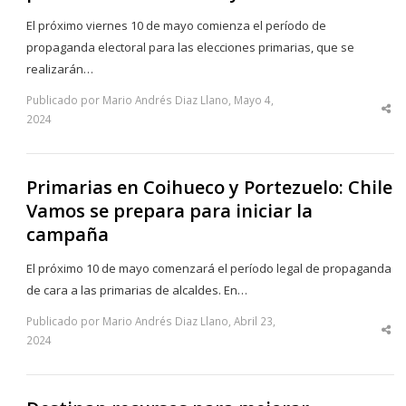
El próximo viernes 10 de mayo comienza el período de
propaganda electoral para las elecciones primarias, que se
realizarán…
Publicado por Mario Andrés Diaz Llano, Mayo 4,
Sha
2024
thi
po
Primarias en Coihueco y Portezuelo: Chile
Vamos se prepara para iniciar la
campaña
El próximo 10 de mayo comenzará el período legal de propaganda
de cara a las primarias de alcaldes. En…
Publicado por Mario Andrés Diaz Llano, Abril 23,
Sha
2024
thi
po