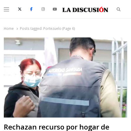
Searc
Menu
La Discusión
El Diario de la Región de Ñuble
Home
Posts tagged:
Portezuelo (Page 6)
Rechazan recurso por hogar de