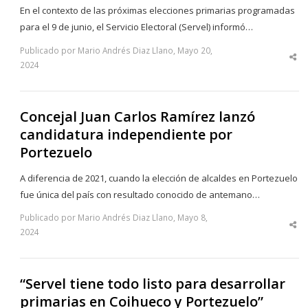
En el contexto de las próximas elecciones primarias programadas
para el 9 de junio, el Servicio Electoral (Servel) informó…
Publicado por Mario Andrés Diaz Llano, Mayo 20,
Sha
2024
thi
po
Concejal Juan Carlos Ramírez lanzó
candidatura independiente por
Portezuelo
A diferencia de 2021, cuando la elección de alcaldes en Portezuelo
fue única del país con resultado conocido de antemano…
Publicado por Mario Andrés Diaz Llano, Mayo 8,
Sha
2024
thi
po
“Servel tiene todo listo para desarrollar
primarias en Coihueco y Portezuelo”