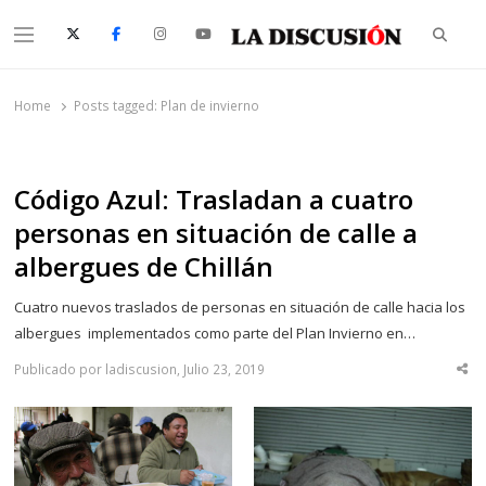
Searc
Menu
La Discusión
El Diario de la Región de Ñuble
Home
Posts tagged:
Plan de invierno
Código Azul: Trasladan a cuatro
personas en situación de calle a
albergues de Chillán
Cuatro nuevos traslados de personas en situación de calle hacia los
albergues implementados como parte del Plan Invierno en…
Publicado por ladiscusion, Julio 23, 2019
Sha
thi
po