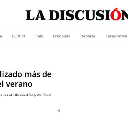
La Discusión
l Diario de la Región de Ñuble
ca
Cultura
País
Economía
Deporte
Corporativa
alizado más de
el verano
a, esta iniciativa ha permitido
Share
this
post