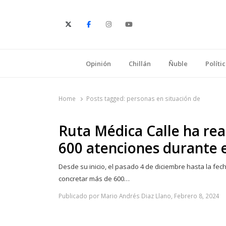
E
Opinión
Chillán
Ñuble
Políti
Home
Posts tagged:
personas en situación de
Ruta Médica Calle ha re
600 atenciones durante 
Desde su inicio, el pasado 4 de diciembre hasta la fech
concretar más de 600…
Publicado por Mario Andrés Diaz Llano, Febrero 8, 2024