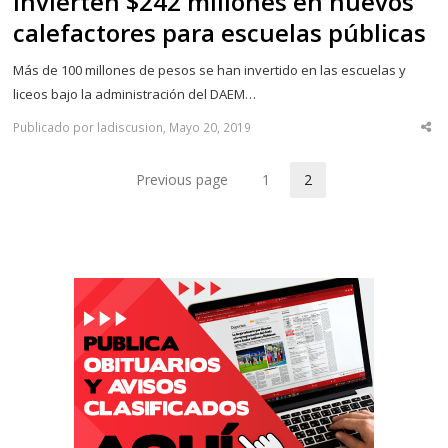
Invierten $242 millones en nuevos
calefactores para escuelas públicas
Más de 100 millones de pesos se han invertido en las escuelas y
liceos bajo la administración del DAEM…
Publicado por ladiscusion, Mayo 20, 2019
Sha
thi
po
Previous page
1
2
Page
Page