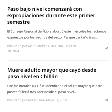
Paso bajo nivel comenzará con
expropiaciones durante este primer
semestre
El Consejo Regional de Ñuble abordó este miércoles los reclamos
expuestos por los vecinos del sector Parque Lantaño tras…
Publicado por Mario Andrés Diaz Llano, Febrero
Sha
28, 2024
thi
po
Muere adulto mayor que cayó desde
paso nivel en Chillán
Con las iniciales R.F.F fue identificado el adulto mayor que este
jueves falleció tras caer desde el paso nivel…
Publicado por ladiscusion, Mayo 31, 2019
Sha
thi
po