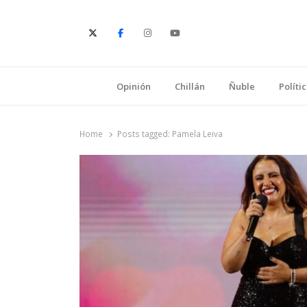
E
Opinión
Chillán
Ñuble
Políti
Home
Posts tagged:
Pamela Leiva