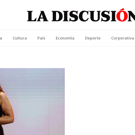
La Discusión
l Diario de la Región de Ñuble
ca
Cultura
País
Economía
Deporte
Corporativa