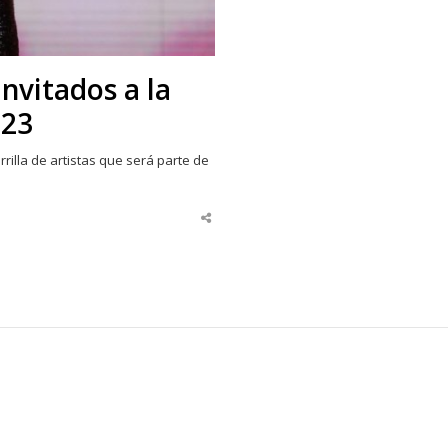
invitados a la
023
rrilla de artistas que será parte de
Share
this
post