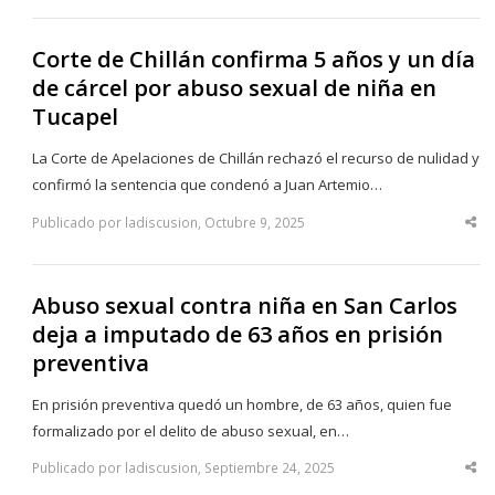
po
Corte de Chillán confirma 5 años y un día
de cárcel por abuso sexual de niña en
Tucapel
La Corte de Apelaciones de Chillán rechazó el recurso de nulidad y
confirmó la sentencia que condenó a Juan Artemio…
Publicado por ladiscusion, Octubre 9, 2025
Sha
thi
po
Abuso sexual contra niña en San Carlos
deja a imputado de 63 años en prisión
preventiva
En prisión preventiva quedó un hombre, de 63 años, quien fue
formalizado por el delito de abuso sexual, en…
Publicado por ladiscusion, Septiembre 24, 2025
Sha
thi