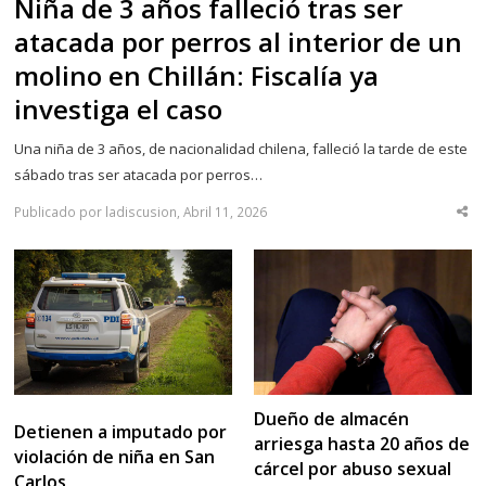
Niña de 3 años falleció tras ser
atacada por perros al interior de un
molino en Chillán: Fiscalía ya
investiga el caso
Una niña de 3 años, de nacionalidad chilena, falleció la tarde de este
sábado tras ser atacada por perros…
Publicado por ladiscusion, Abril 11, 2026
Sha
thi
po
Dueño de almacén
Detienen a imputado por
arriesga hasta 20 años de
violación de niña en San
cárcel por abuso sexual
Carlos