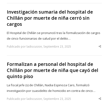
po
Investigación sumaria del hospital de
Chillán por muerte de niña cerró sin
cargos
El Hospital de Chillán se pronunció tras la formalización de cargos
de cinco funcionarias de salud por el delito…
Publicado por ladiscusion, Septiembre 23, 2025
Sha
thi
po
Formalizan a personal del hospital de
Chillán por muerte de niña que cayó del
quinto piso
La fiscal jefe (s) de Chillán, Nadia Espinoza Caro, formalizó
investigación por cuasidelito de homicidio en contra de cinco…
Publicado por ladiscusion, Septiembre 23, 2025
Sha
thi
po