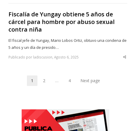
Fiscalía de Yungay obtiene 5 años de
cárcel para hombre por abuso sexual
contra niña
El fiscal jefe de Yungay, Mario Lobos Ortiz, obtuvo una condena de
5 años y un día de presido…
Publicado por ladiscusion, Agosto 6, 2025
Sha
thi
po
1
2
…
4
Next page
Page
Page
Page