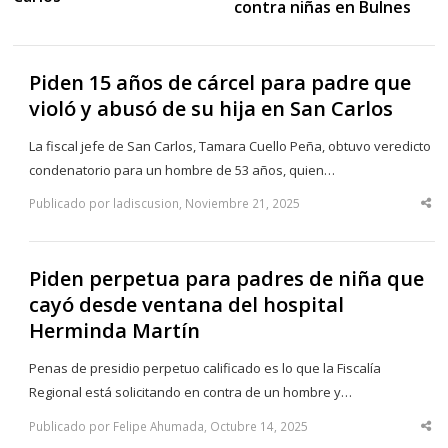
contra niñas en Bulnes
Piden 15 años de cárcel para padre que
violó y abusó de su hija en San Carlos
La fiscal jefe de San Carlos, Tamara Cuello Peña, obtuvo veredicto
condenatorio para un hombre de 53 años, quien…
Publicado por ladiscusion, Noviembre 21, 2025
Sha
thi
po
Piden perpetua para padres de niña que
cayó desde ventana del hospital
Herminda Martín
Penas de presidio perpetuo calificado es lo que la Fiscalía
Regional está solicitando en contra de un hombre y…
Publicado por Felipe Ahumada, Octubre 14, 2025
Sha
thi