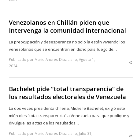
thi
po
Venezolanos en Chillán piden que
intervenga la comunidad internacional
La preocupación y desesperanza no solo la están viviendo los
venezolanos que se encuentran en dicho país, luego de…
Publicado por Mario Andrés Diaz Llano, Agosto 1,
Sha
2024
thi
po
Bachelet pide “total transparencia” de
los resultados electorales de Venezuela
La dos veces presidenta chilena, Michelle Bachelet, exigió este
miércoles “total transparencia” a Venezuela para que publique y
divulgue las actas de los resultados…
Publicado por Mario Andrés Diaz Llano, Julio 31,