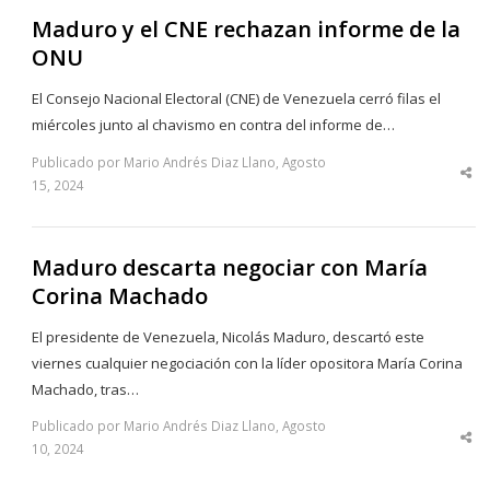
Maduro y el CNE rechazan informe de la
ONU
El Consejo Nacional Electoral (CNE) de Venezuela cerró filas el
miércoles junto al chavismo en contra del informe de…
Publicado por Mario Andrés Diaz Llano, Agosto
Sha
15, 2024
thi
po
Maduro descarta negociar con María
Corina Machado
El presidente de Venezuela, Nicolás Maduro, descartó este
viernes cualquier negociación con la líder opositora María Corina
Machado, tras…
Publicado por Mario Andrés Diaz Llano, Agosto
Sha
10, 2024
thi
po