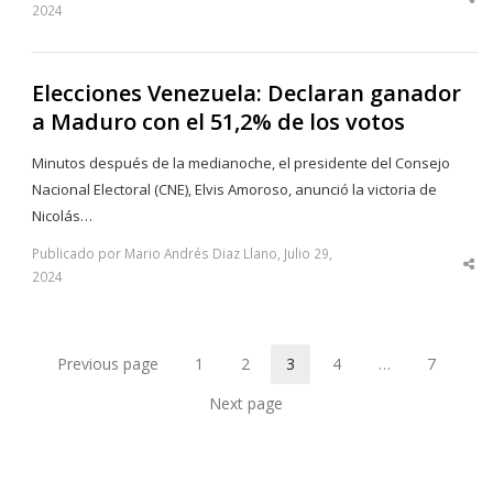
Sha
2024
thi
po
Elecciones Venezuela: Declaran ganador
a Maduro con el 51,2% de los votos
Minutos después de la medianoche, el presidente del Consejo
Nacional Electoral (CNE), Elvis Amoroso, anunció la victoria de
Nicolás…
Publicado por Mario Andrés Diaz Llano, Julio 29,
Sha
2024
thi
po
Previous page
1
2
3
4
…
7
Page
Page
Page
Page
Page
Next page