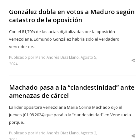
González dobla en votos a Maduro según
catastro de la oposición
Con el 81,70% de las actas digitalizadas por la oposición
venezolana, Edmundo González habría sido el verdadero
vencedor de…
Publicado por Mario Andrés Diaz Llano, Agosto 5,
Sha
2024
thi
po
Machado pasa a la “clandestinidad” ante
amenazas de cárcel
La líder opositora venezolana María Corina Machado dijo el
jueves (01.08.2024) que pasó a la “clandestinidad” en Venezuela
porque…
Publicado por Mario Andrés Diaz Llano, Agosto 2,
Sha
2024