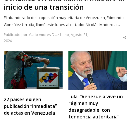
inicio de una transición
El abanderado de la oposición mayoritaria de Venezuela, Edmundo
González Urrutia, llamó este lunes al dictador Nicolás Maduro a…
Publicado por Mario Andrés Diaz Llano, Agosto 21,
Sha
2024
thi
po
Lula: “Venezuela vive un
22 países exigen
régimen muy
publicación “inmediata”
desagradable, con
de actas en Venezuela
tendencia autoritaria”