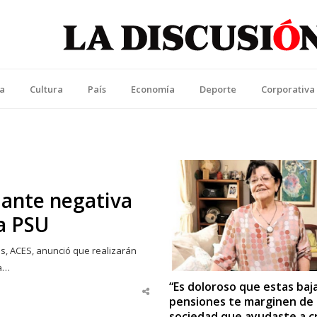
La Discusión
l Diario de la Región de Ñuble
ca
Cultura
País
Economía
Deporte
Corporativa
 ante negativa
la PSU
, ACES, anunció que realizarán
 a…
“Es doloroso que estas baj
Share
pensiones te marginen de
this
post
sociedad que ayudaste a c