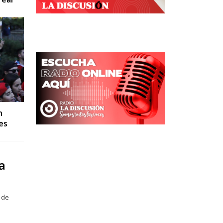
n
es
a
 de