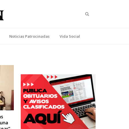
Search
Noticias Patrocinadas
Vida Social
as
 una
rear”