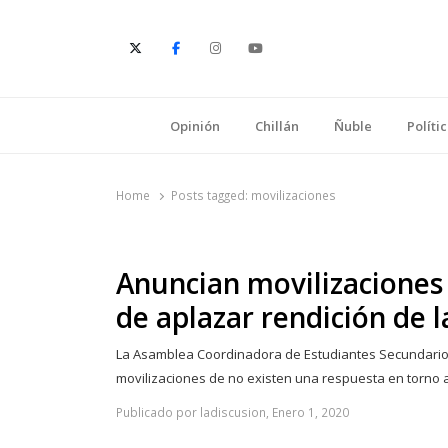
E
Opinión
Chillán
Ñuble
Políti
Home
Posts tagged:
movilizaciones
Anuncian movilizaciones
de aplazar rendición de 
La Asamblea Coordinadora de Estudiantes Secundarios
movilizaciones de no existen una respuesta en torno
Publicado por ladiscusion, Enero 1, 2020