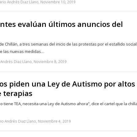
rio Andrés Diaz Llano, Noviembre 10, 2019
ntes evalúan últimos anuncios del
 Chillán, a tres semanas del inicio de las protestas por el estallido social
lle las nuevas medidas…
 Andrés Diaz Llano, Noviembre 8, 2019
jos piden una Ley de Autismo por altos
 terapias
jo tiene TEA, necesita una Ley de Autismo ahora”, dice el cartel que la chill
io Andrés Diaz Llano, Noviembre 4, 2019