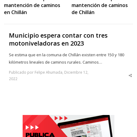
mantención de caminos
mantención de caminos
en Chillán
de Chillán
Municipio espera contar con tres
motoniveladoras en 2023
Se estima que en la comuna de Chillán existen entre 150 y 180
kilómetros lineales de caminos rurales. Caminos…
Publicado por Felipe Ahumada, Diciembre 12,
Sha
2022
thi
po