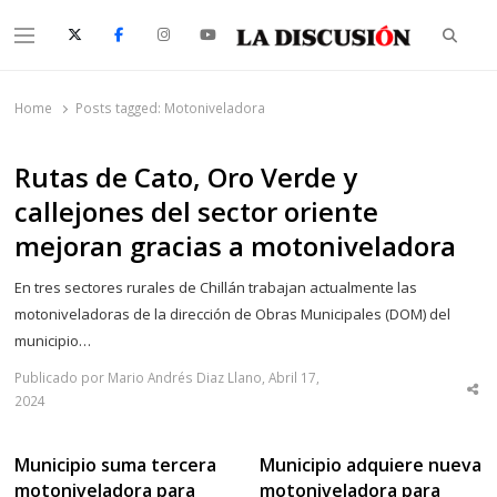
Searc
Menu
La Discusión
El Diario de la Región de Ñuble
Home
Posts tagged:
Motoniveladora
Rutas de Cato, Oro Verde y
callejones del sector oriente
mejoran gracias a motoniveladora
En tres sectores rurales de Chillán trabajan actualmente las
motoniveladoras de la dirección de Obras Municipales (DOM) del
municipio…
Publicado por Mario Andrés Diaz Llano, Abril 17,
Sha
2024
thi
po
Municipio suma tercera
Municipio adquiere nueva
motoniveladora para
motoniveladora para