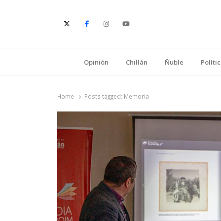
E
Opinión
Chillán
Ñuble
Políti
Home
Posts tagged:
Memoria