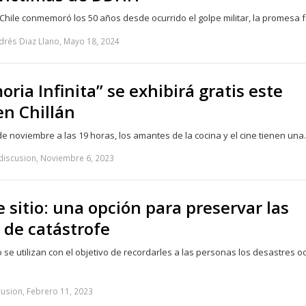
 Chile conmemoró los 50 años desde ocurrido el golpe militar, la promesa
drés Diaz Llano, Mayo 18, 2024
ria Infinita” se exhibirá gratis este
en Chillán
de noviembre a las 19 horas, los amantes de la cocina y el cine tienen un
discusion, Noviembre 6, 2023
 sitio: una opción para preservar las
de catástrofe
 se utilizan con el objetivo de recordarles a las personas los desastres o
cusion, Febrero 11, 2023