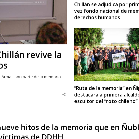
Chillán se adjudica por pri
vez fondo nacional de mem
derechos humanos
hillán revive la
os
de Armas son parte de la memoria
“Ruta de la memoria” en Ñi
destacará a primera alcald
Share
this
escultor del “roto chileno”
post
nueve hitos de la memoria que en Ñub
 víctimas de DDHH