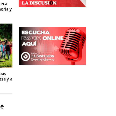
mera
oria y
pas
esa y a
le