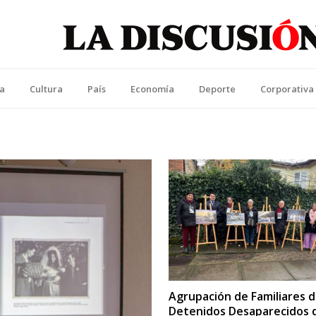
La Discusión
l Diario de la Región de Ñuble
ca
Cultura
País
Economía
Deporte
Corporativa
Agrupación de Familiares 
Detenidos Desaparecidos 