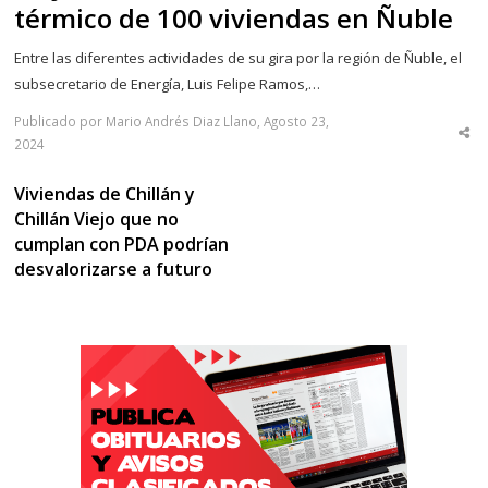
térmico de 100 viviendas en Ñuble
Entre las diferentes actividades de su gira por la región de Ñuble, el
subsecretario de Energía, Luis Felipe Ramos,…
Publicado por Mario Andrés Diaz Llano, Agosto 23,
Sha
2024
thi
po
Viviendas de Chillán y
Chillán Viejo que no
cumplan con PDA podrían
desvalorizarse a futuro