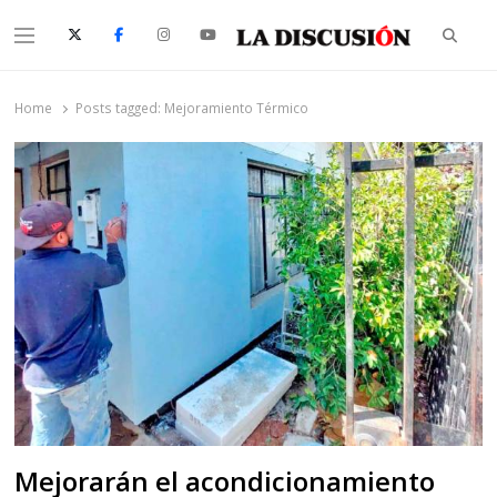
Searc
Menu
La Discusión
El Diario de la Región de Ñuble
Home
Posts tagged:
Mejoramiento Térmico
Mejorarán el acondicionamiento