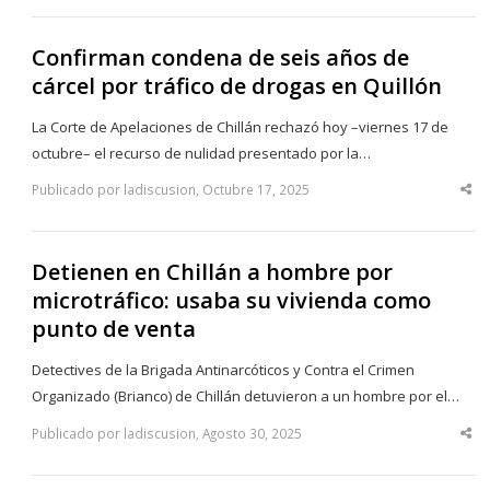
po
Confirman condena de seis años de
cárcel por tráfico de drogas en Quillón
La Corte de Apelaciones de Chillán rechazó hoy –viernes 17 de
octubre– el recurso de nulidad presentado por la…
Publicado por ladiscusion, Octubre 17, 2025
Sha
thi
po
Detienen en Chillán a hombre por
microtráfico: usaba su vivienda como
punto de venta
Detectives de la Brigada Antinarcóticos y Contra el Crimen
Organizado (Brianco) de Chillán detuvieron a un hombre por el…
Publicado por ladiscusion, Agosto 30, 2025
Sha
thi
po