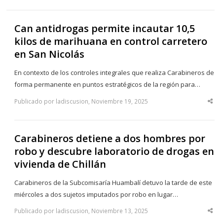
Can antidrogas permite incautar 10,5
kilos de marihuana en control carretero
en San Nicolás
En contexto de los controles integrales que realiza Carabineros de
forma permanente en puntos estratégicos de la región para…
Publicado por ladiscusion, Noviembre 19, 2025
Sha
thi
po
Carabineros detiene a dos hombres por
robo y descubre laboratorio de drogas en
vivienda de Chillán
Carabineros de la Subcomisaría Huambalí detuvo la tarde de este
miércoles a dos sujetos imputados por robo en lugar…
Publicado por ladiscusion, Noviembre 13, 2025
Sha
thi