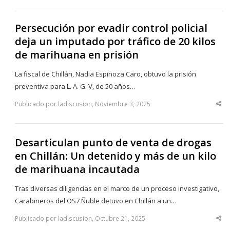
po
Persecución por evadir control policial
deja un imputado por tráfico de 20 kilos
de marihuana en prisión
La fiscal de Chillán, Nadia Espinoza Caro, obtuvo la prisión
preventiva para L. A. G. V, de 50 años…
Publicado por ladiscusion, Noviembre 3, 2025
Sha
thi
po
Desarticulan punto de venta de drogas
en Chillán: Un detenido y más de un kilo
de marihuana incautada
Tras diversas diligencias en el marco de un proceso investigativo,
Carabineros del OS7 Ñuble detuvo en Chillán a un…
Publicado por ladiscusion, Octubre 21, 2025
Sha
thi