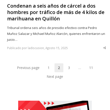
Condenan a seis años de cárcel a dos
hombres por tráfico de más de 4 kilos de
marihuana en Quillón
Tribunal ordena seis años de presidio efectivo contra Pedro
Muñoz Salazar y Michael Muñoz Alarcón, quienes enfrentaron un
juicio…
Publicado por ladiscusion, Agosto 15, 2025
Sha
thi
po
Previous page
1
2
3
…
11
Page
Page
Page
Page
Next page