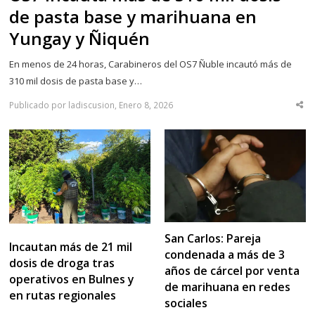
de pasta base y marihuana en
Yungay y Ñiquén
En menos de 24 horas, Carabineros del OS7 Ñuble incautó más de
310 mil dosis de pasta base y…
Publicado por ladiscusion, Enero 8, 2026
Sha
thi
po
San Carlos: Pareja
Incautan más de 21 mil
condenada a más de 3
dosis de droga tras
años de cárcel por venta
operativos en Bulnes y
de marihuana en redes
en rutas regionales
sociales