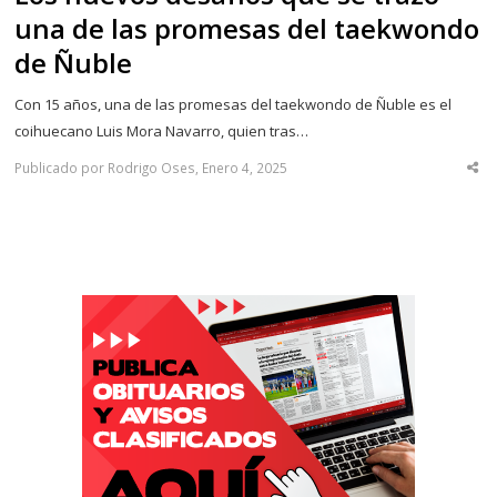
una de las promesas del taekwondo
de Ñuble
Con 15 años, una de las promesas del taekwondo de Ñuble es el
coihuecano Luis Mora Navarro, quien tras…
Publicado por Rodrigo Oses, Enero 4, 2025
Sha
thi
po