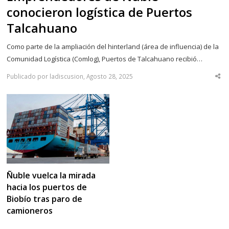
conocieron logística de Puertos
Talcahuano
Como parte de la ampliación del hinterland (área de influencia) de la
Comunidad Logística (Comlog), Puertos de Talcahuano recibió…
Publicado por ladiscusion, Agosto 28, 2025
Sha
thi
po
Ñuble vuelca la mirada
hacia los puertos de
Biobío tras paro de
camioneros