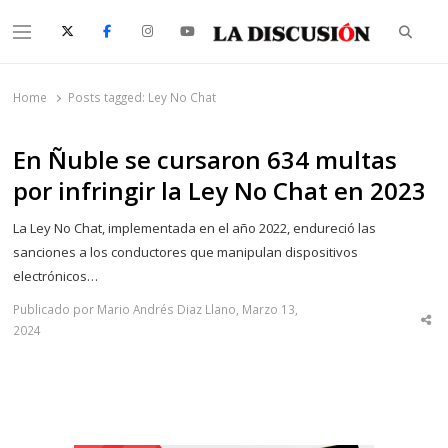
Searc
Menu
La Discusión
El Diario de la Región de Ñuble
Home
Posts tagged:
Ley No Chat
En Ñuble se cursaron 634 multas
por infringir la Ley No Chat en 2023
La Ley No Chat, implementada en el año 2022, endureció las
sanciones a los conductores que manipulan dispositivos
electrónicos…
Publicado por Mario Andrés Diaz Llano, Marzo 13,
Sha
2024
thi
po