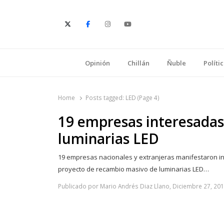
E
Opinión
Chillán
Ñuble
Políti
Home
Posts tagged:
LED (Page 4)
19 empresas interesadas 
luminarias LED
19 empresas nacionales y extranjeras manifestaron int
proyecto de recambio masivo de luminarias LED…
Publicado por Mario Andrés Diaz Llano, Diciembre 27, 20