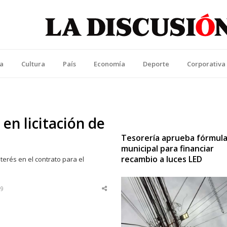
La Discusión
l Diario de la Región de Ñuble
ca
Cultura
País
Economía
Deporte
Corporativa
en licitación de
Tesorería aprueba fórmul
municipal para financiar
recambio a luces LED
erés en el contrato para el
19
Share
this
post