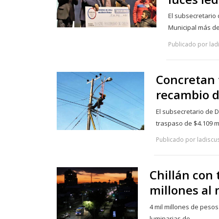
El subsecretario 
Municipal más de
Publicado por lad
Concretan 
recambio d
El subsecretario de D
traspaso de $4.109 
Publicado por ladiscu
Chillán con 
millones al
4 mil millones de pesos
luminarias de…