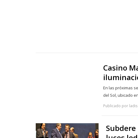
Casino Ma
iluminaci
En las próximas s
del Sol, ubicado e
Publicado por ladisc
Subdere 
luces led