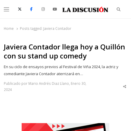
Searc
Menu
La Discusión
El Diario de la Región de Ñuble
Home
Posts tagged:
Javiera Contador
Javiera Contador llega hoy a Quillón
con su stand up comedy
En su ciclo de ensayos previos al Festival de Viña 2024, la actriz y
comediante Javiera Contador aterrizará en…
Publicado por Mario Andrés Diaz Llano, Enero 30,
Sha
2024
thi
po