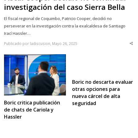
investigación del caso Sierra Bella
El fiscal regional de Coquimbo, Patricio Cooper, decidió no
perseverar en la investigación contra la exalcaldesa de Santiago
Irací Hassler…
Publicado por ladiscusion, Mayo 26, 2025
Sha
thi
po
Boric no descarta evaluar
otras opciones para
nueva cárcel de alta
Boric critica publicación
seguridad
de chats de Cariola y
Hassler