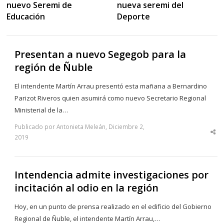
nuevo Seremi de
nueva seremi del
Educación
Deporte
Presentan a nuevo Segegob para la
región de Ñuble
El intendente Martín Arrau presentó esta mañana a Bernardino
Parizot Riveros quien asumirá como nuevo Secretario Regional
Ministerial de la…
Publicado por Antonieta Meleán, Diciembre 2,
Sha
2019
thi
po
Intendencia admite investigaciones por
incitación al odio en la región
Hoy, en un punto de prensa realizado en el edificio del Gobierno
Regional de Ñuble, el intendente Martín Arrau,…