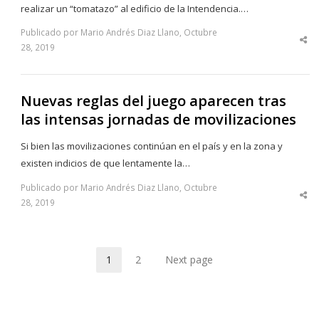
realizar un “tomatazo” al edificio de la Intendencia.…
Publicado por Mario Andrés Diaz Llano, Octubre
Sha
28, 2019
thi
po
Nuevas reglas del juego aparecen tras
las intensas jornadas de movilizaciones
Si bien las movilizaciones continúan en el país y en la zona y
existen indicios de que lentamente la…
Publicado por Mario Andrés Diaz Llano, Octubre
Sha
28, 2019
thi
po
1
2
Next page
Page
Page