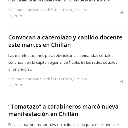
masivamente en las calles y en el frontis de la Intendencia,…
Publicado por Mario Andrés Diaz Llano, Octubre
Sha
29, 2019
thi
po
Convocan a cacerolazo y cabildo docente
este martes en Chillán
Las manifestaciones para reivindicar las demandas sociales
continúan en la capital regional de Ñuble. En las redes sociales
difundieron…
Publicado por Mario Andrés Diaz Llano, Octubre
Sha
29, 2019
thi
po
“Tomatazo” a carabineros marcó nueva
manifestación en Chillán
En las plataformas sociales circulaba la idea para este lunes de