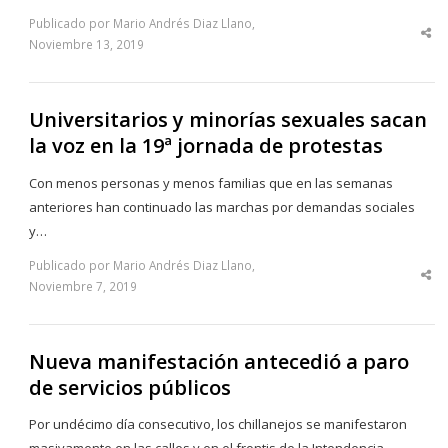
Publicado por Mario Andrés Diaz Llano,
Sha
Noviembre 13, 2019
thi
po
Universitarios y minorías sexuales sacan
la voz en la 19ª jornada de protestas
Con menos personas y menos familias que en las semanas
anteriores han continuado las marchas por demandas sociales
y…
Publicado por Mario Andrés Diaz Llano,
Sha
Noviembre 7, 2019
thi
po
Nueva manifestación antecedió a paro
de servicios públicos
Por undécimo día consecutivo, los chillanejos se manifestaron