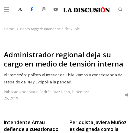
Searc
Menu
La Discusión
El Diario de la Región de Ñuble
Home
Posts tagged:
Intendencia de Ñuble
Administrador regional deja su
cargo en medio de tensión interna
Al “remezón” político al interior de Chile Vamos a consecuencia del
respaldo de RN y Evópoli a la paridad…
Publicado por Mario Andrés Diaz Llano, Diciembre
Sha
25, 2019
thi
po
Intendente Arrau
Periodista Javiera Muñoz
defiende a cuestionado
es designada como la