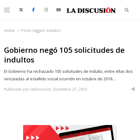
Searc
Menu
La Discusión
El Diario de la Región de Ñuble
Home
Posts tagged:
indultos
Gobierno negó 105 solicitudes de
indultos
El Gobierno ha rechazado 105 solicitudes de indulto, entre ellas dos
vinculadas al estallido social ocurrido en octubre de 2019.…
Publicado por ladiscusion, Diciembre 27, 2023
Sha
thi
po