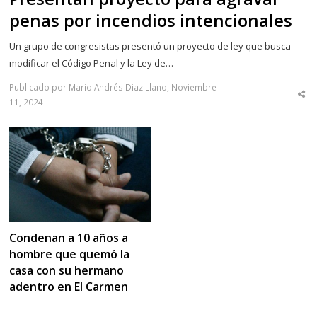
penas por incendios intencionales
Un grupo de congresistas presentó un proyecto de ley que busca
modificar el Código Penal y la Ley de…
Publicado por Mario Andrés Diaz Llano, Noviembre
Sha
11, 2024
thi
po
Condenan a 10 años a
hombre que quemó la
casa con su hermano
adentro en El Carmen