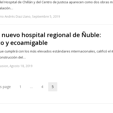
del Hospital de Chillán y del Centro de Justicia aparecen como dos obras 
talación…
io Andrés Diaz Llano, Septiembre 5, 2019
l nuevo hospital regional de Ñuble:
co y ecoamigable
e cumplirá con los más elevados estándares internacionales, calificó el i
 construcción del…
usion, Agosto 18, 2019
us page
1
…
4
5
Page
Page
Page