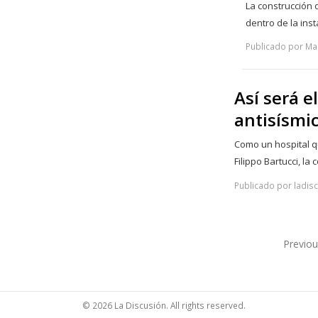
La construcción 
dentro de la ins
Publicado por Mar
Así será e
antisísmi
Como un hospital qu
Filippo Bartucci, la
Publicado por ladisc
Previo
© 2026 La Discusión. All rights reserved.