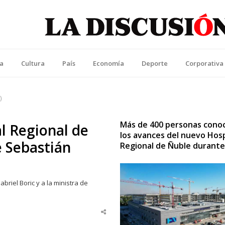
La Discusión
l Diario de la Región de Ñuble
ca
Cultura
País
Economía
Deporte
Corporativa
)
Más de 400 personas cono
l Regional de
los avances del nuevo Hosp
e Sebastián
Regional de Ñuble durante
riel Boric y a la ministra de
Share
this
post