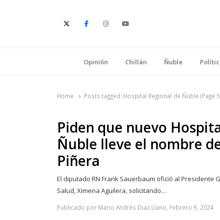
E
Opinión
Chillán
Ñuble
Políti
Home
Posts tagged:
Hospital Regional de Ñuble (Page 5
Piden que nuevo Hospita
Ñuble lleve el nombre d
Piñera
El diputado RN Frank Sauerbaum ofició al Presidente Gab
Salud, Ximena Aguilera, solicitando…
Publicado por Mario Andrés Diaz Llano, Febrero 9, 2024