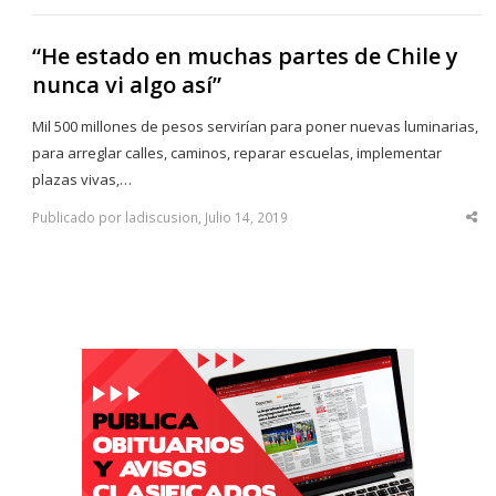
“He estado en muchas partes de Chile y
nunca vi algo así”
Mil 500 millones de pesos servirían para poner nuevas luminarias,
para arreglar calles, caminos, reparar escuelas, implementar
plazas vivas,…
Publicado por ladiscusion, Julio 14, 2019
Sha
thi
po