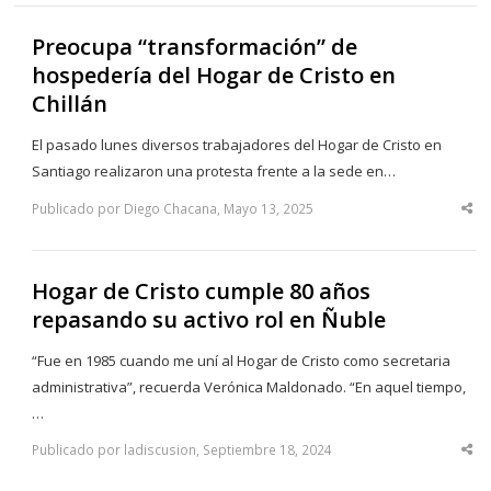
Preocupa “transformación” de
hospedería del Hogar de Cristo en
Chillán
El pasado lunes diversos trabajadores del Hogar de Cristo en
Santiago realizaron una protesta frente a la sede en…
Publicado por Diego Chacana, Mayo 13, 2025
Sha
thi
po
Hogar de Cristo cumple 80 años
repasando su activo rol en Ñuble
“Fue en 1985 cuando me uní al Hogar de Cristo como secretaria
administrativa”, recuerda Verónica Maldonado. “En aquel tiempo,
…
Publicado por ladiscusion, Septiembre 18, 2024
Sha
thi
po