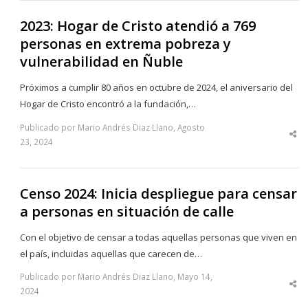
2023: Hogar de Cristo atendió a 769
personas en extrema pobreza y
vulnerabilidad en Ñuble
Próximos a cumplir 80 años en octubre de 2024, el aniversario del
Hogar de Cristo encontró a la fundación,…
Publicado por Mario Andrés Diaz Llano, Agosto
Sha
23, 2024
thi
po
Censo 2024: Inicia despliegue para censar
a personas en situación de calle
Con el objetivo de censar a todas aquellas personas que viven en
el país, incluidas aquellas que carecen de…
Publicado por Mario Andrés Diaz Llano, Mayo 14,
Sha
2024
thi
po