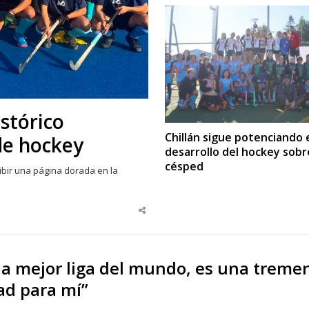
istórico
Chillán sigue potenciando 
de hockey
desarrollo del hockey sobr
césped
ibir una página dorada en la
Share
this
post
la mejor liga del mundo, es una treme
ad para mí”