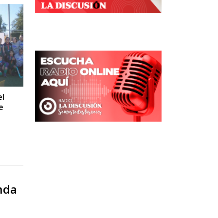
el
e
nda