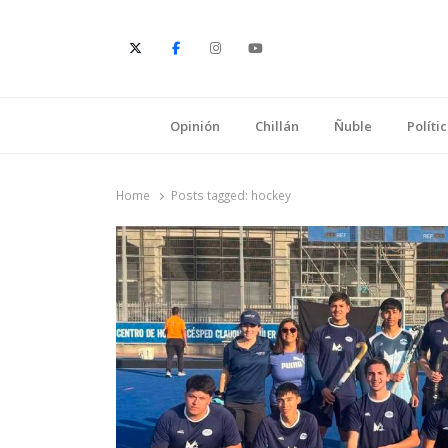
E
Opinión
Chillán
Ñuble
Políti
Home
Posts tagged:
hockey