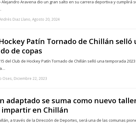
jo Alejandro Aravena dio un gran salto en su carrera deportiva y cumplirá s
…
Andrés Diaz Llano, Agosto 20, 2024
 Hockey Patín Tornado de Chillán selló
ado de copas
-15 del Club de Hockey Patín Tornado de Chillán selló una temporada 2023
ya…
o Oses, Diciembre 22, 2023
ín adaptado se suma como nuevo talle
 impartir en Chillán
illán, a través de la Dirección de Deportes, será una de las comunas pio