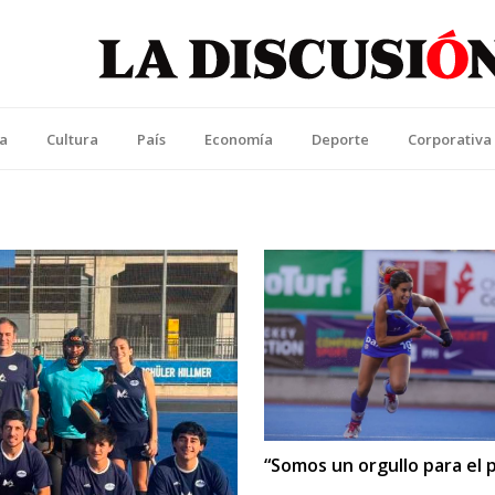
La Discusión
l Diario de la Región de Ñuble
ca
Cultura
País
Economía
Deporte
Corporativa
“Somos un orgullo para el p