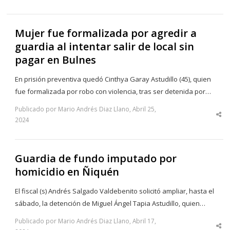
Mujer fue formalizada por agredir a
guardia al intentar salir de local sin
pagar en Bulnes
En prisión preventiva quedó Cinthya Garay Astudillo (45), quien
fue formalizada por robo con violencia, tras ser detenida por…
Publicado por Mario Andrés Diaz Llano, Abril 25,
Sha
2024
thi
po
Guardia de fundo imputado por
homicidio en Ñiquén
El fiscal (s) Andrés Salgado Valdebenito solicitó ampliar, hasta el
sábado, la detención de Miguel Ángel Tapia Astudillo, quien…
Publicado por Mario Andrés Diaz Llano, Abril 17,
Sha