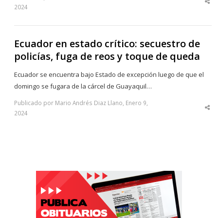
Sha
2024
thi
po
Ecuador en estado crítico: secuestro de
policías, fuga de reos y toque de queda
Ecuador se encuentra bajo Estado de excepción luego de que el
domingo se fugara de la cárcel de Guayaquil…
Publicado por Mario Andrés Diaz Llano, Enero 9,
Sha
2024
thi
po