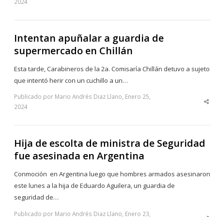
2024
thi
po
Intentan apuñalar a guardia de
supermercado en Chillán
Esta tarde, Carabineros de la 2a. Comisaría Chillán detuvo a sujeto
que intentó herir con un cuchillo a un…
Publicado por Mario Andrés Diaz Llano, Enero 25,
Sha
2024
thi
po
Hija de escolta de ministra de Seguridad
fue asesinada en Argentina
Conmoción en Argentina luego que hombres armados asesinaron
este lunes a la hija de Eduardo Aguilera, un guardia de
seguridad de…
Publicado por Mario Andrés Diaz Llano, Enero 23,