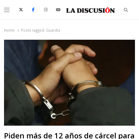
Searc
Menu
La Discusión
El Diario de la Región de Ñuble
Home
Posts tagged:
Guardia
Piden más de 12 años de cárcel para