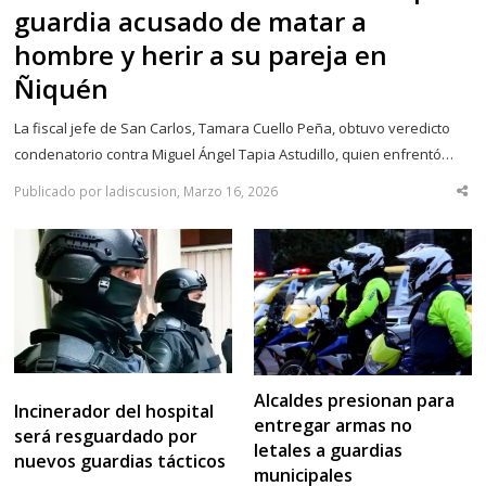
guardia acusado de matar a
hombre y herir a su pareja en
Ñiquén
La fiscal jefe de San Carlos, Tamara Cuello Peña, obtuvo veredicto
condenatorio contra Miguel Ángel Tapia Astudillo, quien enfrentó…
Publicado por ladiscusion, Marzo 16, 2026
Sha
thi
po
Alcaldes presionan para
Incinerador del hospital
entregar armas no
será resguardado por
letales a guardias
nuevos guardias tácticos
municipales