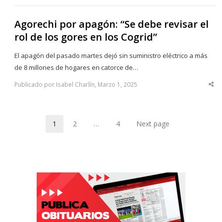
Agorechi por apagón: “Se debe revisar el
rol de los gores en los Cogrid”
El apagón del pasado martes dejó sin suministro eléctrico a más
de 8 millones de hogares en catorce de…
Publicado por Isabel Charlín, Marzo 1, 2025
Sha
thi
po
1
2
…
4
Next page
Page
Page
Page