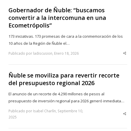
Gobernador de Ñuble: “buscamos
convertir a la intercomuna en una
Ecometrópolis”
173 iniciativas. 173 promesas de cara a la conmemoración de los
10 años de la Región de Ñuble el…
Publicado por ladiscusion, Enero 18, 2026
Sha
thi
po
Ñuble se moviliza para revertir recorte
del presupuesto regional 2026
El anuncio de un recorte de 4.290 millones de pesos al
presupuesto de inversión regional para 2026 generó inmediata…
Publicado por Isabel Charlín, Septiembre 10,
Sha
2025
thi
po