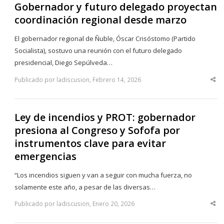
Gobernador y futuro delegado proyectan
coordinación regional desde marzo
El gobernador regional de Ñuble, Óscar Crisóstomo (Partido
Socialista), sostuvo una reunión con el futuro delegado
presidencial, Diego Sepúlveda…
Publicado por ladiscusion, Febrero 14, 2026
Sha
thi
po
Ley de incendios y PROT: gobernador
presiona al Congreso y Sofofa por
instrumentos clave para evitar
emergencias
“Los incendios siguen y van a seguir con mucha fuerza, no
solamente este año, a pesar de las diversas…
Publicado por ladiscusion, Enero 20, 2026
Sha
thi
po