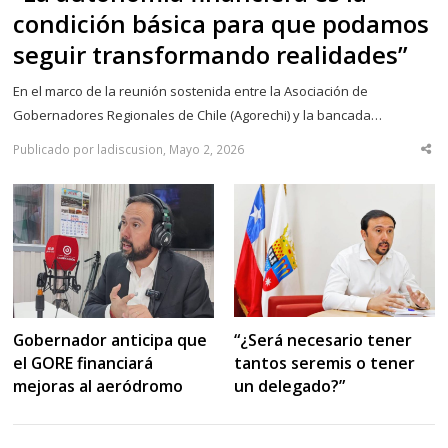
condición básica para que podamos
seguir transformando realidades”
En el marco de la reunión sostenida entre la Asociación de
Gobernadores Regionales de Chile (Agorechi) y la bancada…
Publicado por ladiscusion, Mayo 2, 2026
Sha
thi
po
“¿Será necesario tener
Gobernador anticipa que
tantos seremis o tener
el GORE financiará
un delegado?”
mejoras al aeródromo