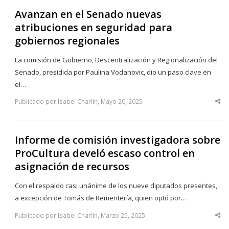
Avanzan en el Senado nuevas
atribuciones en seguridad para
gobiernos regionales
La comisión de Gobierno, Descentralización y Regionalización del
Senado, presidida por Paulina Vodanovic, dio un paso clave en
el…
Publicado por Isabel Charlín, Mayo 20, 2025
Sha
thi
po
Informe de comisión investigadora sobre
ProCultura develó escaso control en
asignación de recursos
Con el respaldo casi unánime de los nueve diputados presentes,
a excepción de Tomás de Rementería, quien optó por…
Publicado por Isabel Charlín, Marzo 25, 2025
Sha
thi
po