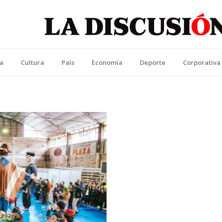
La Discusión
l Diario de la Región de Ñuble
ca
Cultura
País
Economía
Deporte
Corporativa