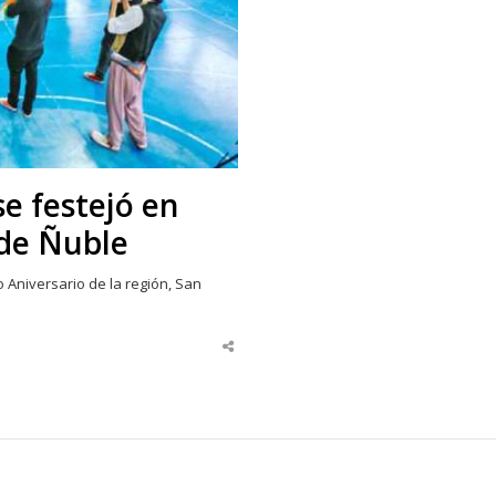
se festejó en
 de Ñuble
o Aniversario de la región, San
Share
this
post