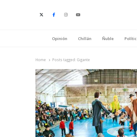
E
Opinión
Chillán
Ñuble
Políti
Home
Posts tagged:
Gigante