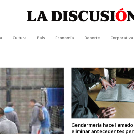
La Discusión
l Diario de la Región de Ñuble
ca
Cultura
País
Economía
Deporte
Corporativa
Gendarmería hace llamado
eliminar antecedentes pen