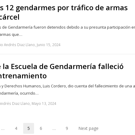
s 12 gendarmes por tráfico de armas
cárcel
s de Gendarmería fueron detenidos debido a su presunta participación e
e armas que…
o Andrés Diaz Llano, Junio 15, 2024
la Escuela de Gendarmería falleció
ntrenamiento
cia y Derechos Humanos, Luis Cordero, dio cuenta del fallecimiento de una
ndarmería, ocurrido…
Andrés Diaz Llano, Mayo 13, 2024
…
4
5
6
…
9
Next page
ge
Page
Page
Page
Page