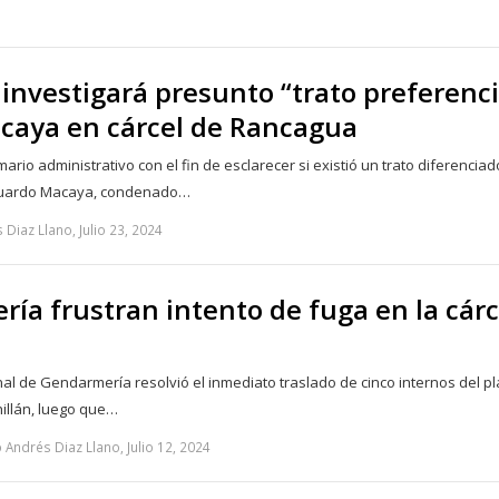
nvestigará presunto “trato preferenci
caya en cárcel de Rancagua
io administrativo con el fin de esclarecer si existió un trato diferencia
Eduardo Macaya, condenado…
Diaz Llano, Julio 23, 2024
ía frustran intento de fuga en la cárc
n
nal de Gendarmería resolvió el inmediato traslado de cinco internos del pl
hillán, luego que…
Andrés Diaz Llano, Julio 12, 2024