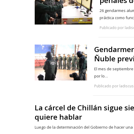
penales d
26 gendarmes alumn
práctica como fun
Publicado por ladis
Gendarmerí
Ñuble previ
El mes de septiembre y
por lo…
Publicado por ladiscus
La cárcel de Chillán sigue s
quiere hablar
Luego de la determinación del Gobierno de hacer una a