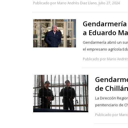
Publicado por Mario Andrés Diaz Llano, Julio 27, 2024
Gendarmería i
a Eduardo Ma
Gendarmería abrió un sumar
el empresario agrícola 
Publicado por Mario Andrés 
Gendarmer
de Chillá
La Dirección Regio
penitenciario de C
Publicado por Mario 