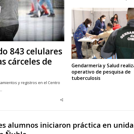
o 843 celulares
as cárceles de
Gendarmería y Salud realiz
operativo de pesquisa de
tuberculosis
amientos y registros en el Centro
ó…
Share
this
post
 alumnos iniciaron práctica en unid