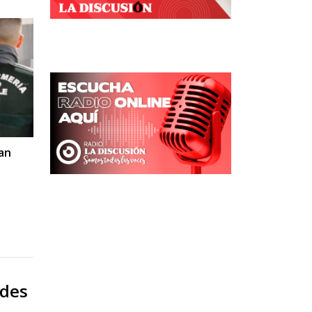
an
ades