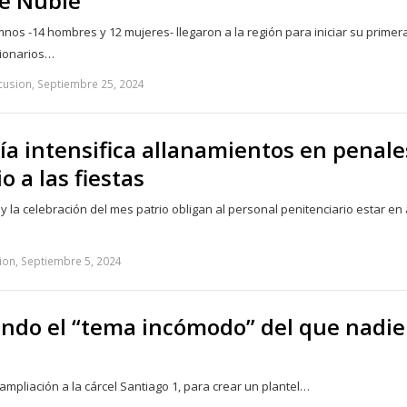
e Ñuble
os -14 hombres y 12 mujeres- llegaron a la región para iniciar su primer
cionarios…
cusion, Septiembre 25, 2024
a intensifica allanamientos en penale
o a las fiestas
 la celebración del mes patrio obligan al personal penitenciario estar en 
ion, Septiembre 5, 2024
iendo el “tema incómodo” del que nadie
mpliación a la cárcel Santiago 1, para crear un plantel…