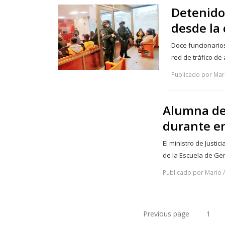
Detenido
desde la 
Doce funcionario
red de tráfico d
Publicado por Mari
Alumna de 
durante e
El ministro de Justi
de la Escuela de Ge
Publicado por Mario 
Previous page
1
Pa