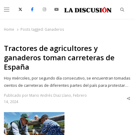
Searc
Menu
La Discusión
El Diario de la Región de Ñuble
Home
Posts tagged:
Ganaderos
Tractores de agricultores y
ganaderos toman carreteras de
España
Hoy miércoles, por segundo día consecutivo, se encuentran tomadas
cientos de carreteras de diferentes partes del país para protestar…
Publicado por Mario Andrés Diaz Llano, Febrero
Sha
14, 2024
thi
po