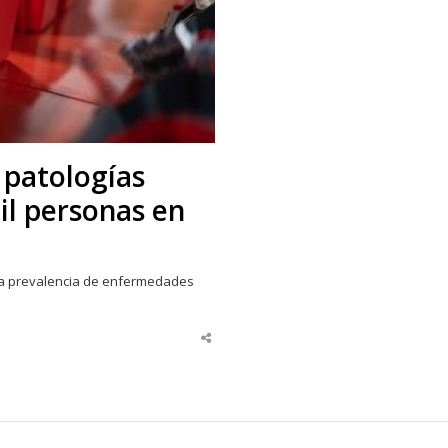
 patologías
il personas en
lta prevalencia de enfermedades
Share
this
post