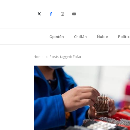
E
Opinión
Chillán
Ñuble
Políti
Home
Posts tagged:
Fofar