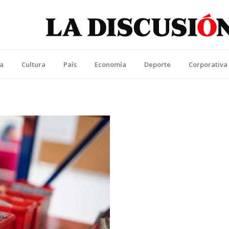
La Discusión
l Diario de la Región de Ñuble
ca
Cultura
País
Economía
Deporte
Corporativa