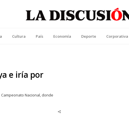
La Discusión
l Diario de la Región de Ñuble
ca
Cultura
País
Economía
Deporte
Corporativa
a e iría por
el Campeonato Nacional, donde
Share
this
post