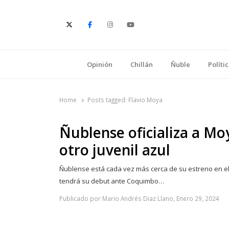
E
Opinión
Chillán
Ñuble
Políti
Home
Posts tagged:
Flavio Moya
Ñublense oficializa a Moy
otro juvenil azul
Ñublense está cada vez más cerca de su estreno en 
tendrá su debut ante Coquimbo…
Publicado por Mario Andrés Diaz Llano, Enero 29, 2024